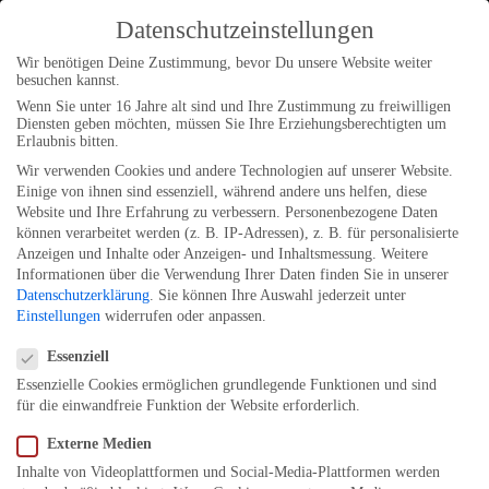
Datenschutzeinstellungen
Wir benötigen Deine Zustimmung, bevor Du unsere Website weiter
besuchen kannst.
Wenn Sie unter 16 Jahre alt sind und Ihre Zustimmung zu freiwilligen
Diensten geben möchten, müssen Sie Ihre Erziehungsberechtigten um
Erlaubnis bitten.
Wir verwenden Cookies und andere Technologien auf unserer Website.
Einige von ihnen sind essenziell, während andere uns helfen, diese
Website und Ihre Erfahrung zu verbessern.
Personenbezogene Daten
können verarbeitet werden (z. B. IP-Adressen), z. B. für personalisierte
Anzeigen und Inhalte oder Anzeigen- und Inhaltsmessung.
Weitere
Informationen über die Verwendung Ihrer Daten finden Sie in unserer
Datenschutzerklärung
.
Sie können Ihre Auswahl jederzeit unter
Einstellungen
widerrufen oder anpassen.
Datenschutzeinstellungen
Essenziell
Barfußliebe – Barfußschuhe für Kinder
Essenzielle Cookies ermöglichen grundlegende Funktionen und sind
LinkedIn
Instagram
Facebook
Anmelden
für die einwandfreie Funktion der Website erforderlich.
Pardon our dust! We're
Externe Medien
Inhalte von Videoplattformen und Social-Media-Plattformen werden