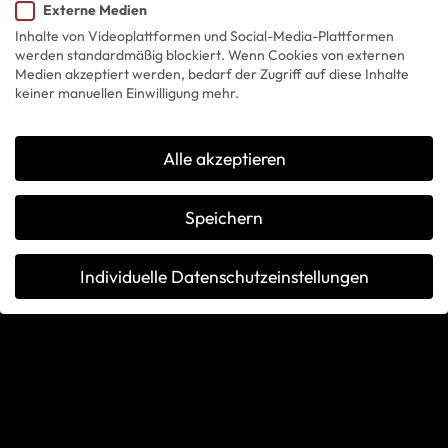
on something amazing — check
Externe Medien
Inhalte von Videoplattformen und Social-Media-Plattformen
back soon!
werden standardmäßig blockiert. Wenn Cookies von externen
Medien akzeptiert werden, bedarf der Zugriff auf diese Inhalte
keiner manuellen Einwilligung mehr.
Alle akzeptieren
Speichern
Individuelle Datenschutzeinstellungen
Cookie-Details
Datenschutzerklärung
Impressum
Datenschutzeinstellungen
Wenn Sie unter 16 Jahre alt sind und Ihre Zustimmung zu
freiwilligen Diensten geben möchten, müssen Sie Ihre
Erziehungsberechtigten um Erlaubnis bitten.
Wir verwenden Cookies und andere Technologien auf unserer