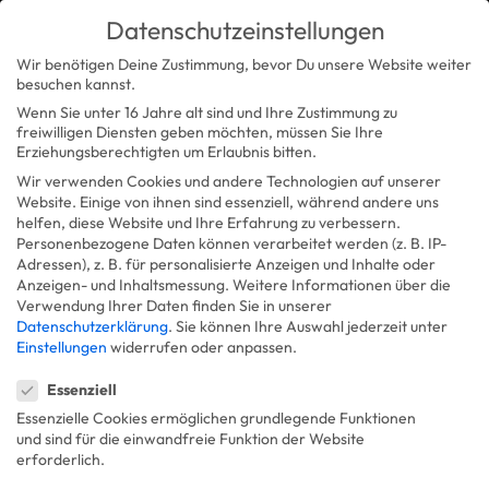
Datenschutzeinstellungen
Wir benötigen Deine Zustimmung, bevor Du unsere Website weiter
besuchen kannst.
Wenn Sie unter 16 Jahre alt sind und Ihre Zustimmung zu
freiwilligen Diensten geben möchten, müssen Sie Ihre
Erziehungsberechtigten um Erlaubnis bitten.
Wir verwenden Cookies und andere Technologien auf unserer
Website. Einige von ihnen sind essenziell, während andere uns
helfen, diese Website und Ihre Erfahrung zu verbessern.
Personenbezogene Daten können verarbeitet werden (z. B. IP-
Adressen), z. B. für personalisierte Anzeigen und Inhalte oder
Anzeigen- und Inhaltsmessung.
Weitere Informationen über die
Verwendung Ihrer Daten finden Sie in unserer
Datenschutzerklärung
.
Sie können Ihre Auswahl jederzeit unter
Einstellungen
widerrufen oder anpassen.
Datenschutzeinstellungen
Barfußliebe – Barfußschuhe für Kinder
LinkedIn
Instagram
Facebook
Essenziell
Anmelden
Essenzielle Cookies ermöglichen grundlegende Funktionen
und sind für die einwandfreie Funktion der Website
Pardon our dust! We're working
erforderlich.