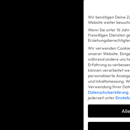
Wir benötigen Deine Z
Website weiter besuch
Wenn Sie unter 16 Jahr
freiwilligen Diensten 
Erziehungsberechtigten
Wir verwenden Cookies
unserer Website. Einige
während andere uns he
Erfahrung zu verbesse
können verarbeitet werd
personalisierte Anzeig
und Inhaltsmessung.
We
Verwendung Ihrer Daten
Datenschutzerklärung
.
jederzeit unter
Einstel
All