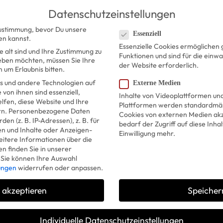
Datenschutzeinstellungen
Datenschutzeinstellungen
ustimmung, bevor Du unsere
Essenziell
en kannst.
Essenzielle Cookies ermöglichen
e alt sind und Ihre Zustimmung zu
Funktionen und sind für die einw
geben möchten, müssen Sie Ihre
der Website erforderlich.
 um Erlaubnis bitten.
 und andere Technologien auf
Externe Medien
 von ihnen sind essenziell,
Inhalte von Videoplattformen un
lfen, diese Website und Ihre
Plattformen werden standardmäß
rn.
Personenbezogene Daten
Cookies von externen Medien akz
en (z. B. IP-Adressen), z. B. für
bedarf der Zugriff auf diese Inha
en und Inhalte oder Anzeigen-
Einwilligung mehr.
itere Informationen über die
 finden Sie in unserer
Sie können Ihre Auswahl
lungen
widerrufen oder anpassen.
e akzeptieren
Speicher
Individuelle Datenschutzeinstellungen