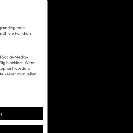
 grundlegende
andfreie Funktion
d Social-Media-
ig blockiert. Wenn
eptiert werden,
lte keiner manuellen
n