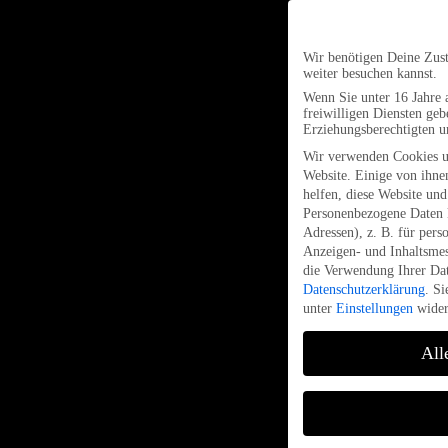
Wir benötigen Deine Zus
weiter besuchen kannst.
Wenn Sie unter 16 Jahre 
freiwilligen Diensten ge
Erziehungsberechtigten u
Wir verwenden Cookies u
Website. Einige von ihnen
helfen, diese Website und
Personenbezogene Daten k
Adressen), z. B. für pers
Anzeigen- und Inhaltsme
die Verwendung Ihrer Dat
Datenschutzerklärung
.
Si
unter
Einstellungen
wider
All