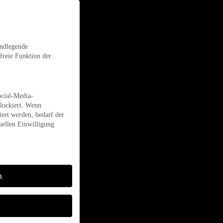
undlegende
freie Funktion der
ocial-Media-
lockiert. Wenn
ert werden, bedarf der
uellen Einwilligung
n