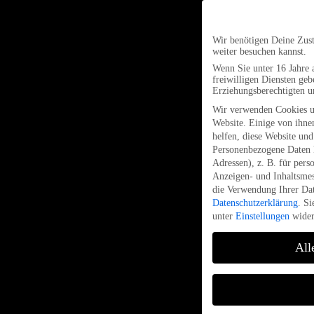
Wir benötigen Deine Zus
weiter besuchen kannst.
Wenn Sie unter 16 Jahre 
freiwilligen Diensten ge
Erziehungsberechtigten u
Wir verwenden Cookies u
Website. Einige von ihnen
helfen, diese Website und
Personenbezogene Daten k
Adressen), z. B. für pers
Anzeigen- und Inhaltsme
die Verwendung Ihrer Dat
Datenschutzerklärung
.
Si
unter
Einstellungen
wider
All