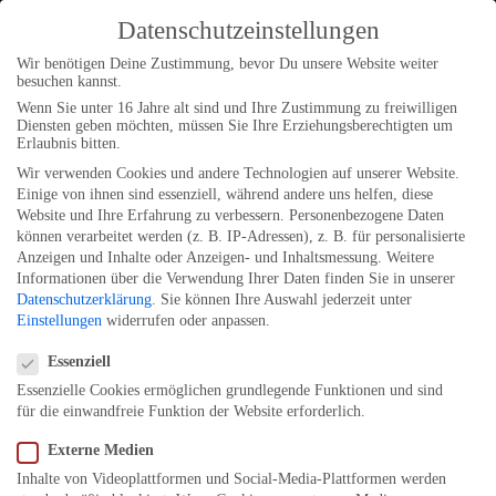
Datenschutzeinstellungen
Wir benötigen Deine Zustimmung, bevor Du unsere Website weiter
besuchen kannst.
Wenn Sie unter 16 Jahre alt sind und Ihre Zustimmung zu freiwilligen
Diensten geben möchten, müssen Sie Ihre Erziehungsberechtigten um
Erlaubnis bitten.
Wir verwenden Cookies und andere Technologien auf unserer Website.
Einige von ihnen sind essenziell, während andere uns helfen, diese
Website und Ihre Erfahrung zu verbessern.
Personenbezogene Daten
können verarbeitet werden (z. B. IP-Adressen), z. B. für personalisierte
Anzeigen und Inhalte oder Anzeigen- und Inhaltsmessung.
Weitere
Informationen über die Verwendung Ihrer Daten finden Sie in unserer
Datenschutzerklärung
.
Sie können Ihre Auswahl jederzeit unter
Einstellungen
widerrufen oder anpassen.
Datenschutzeinstellungen
Essenziell
Barfußliebe – Barfußschuhe für Kinder
Essenzielle Cookies ermöglichen grundlegende Funktionen und sind
LinkedIn
Instagram
Facebook
Anmelden
für die einwandfreie Funktion der Website erforderlich.
Pardon our dust! We're
Externe Medien
Inhalte von Videoplattformen und Social-Media-Plattformen werden